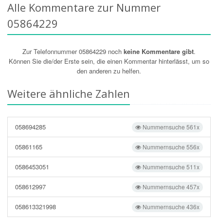
Alle Kommentare zur Nummer
05864229
Zur Telefonnummer 05864229 noch
keine Kommentare gibt
.
Können Sie die/der Erste sein, die einen Kommentar hinterlässt, um so
den anderen zu helfen.
Weitere ähnliche Zahlen
058694285
Nummernsuche 561x
05861165
Nummernsuche 556x
0586453051
Nummernsuche 511x
058612997
Nummernsuche 457x
058613321998
Nummernsuche 436x