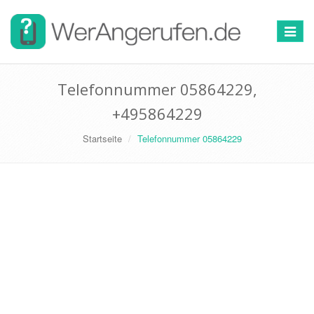
Toggle
navigat
Telefonnummer 05864229,
+495864229
Startseite
Telefonnummer 05864229