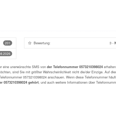
Bewertung:
3
-
N
201
08.2026
der eine unerwünschte SMS von
der Telefonnummer 0573210398024
erhalten
chten, sind Sie mit größter Wahrscheinlichkeit nicht die/der Einzige. Auf die
r Telefonnummer
0573210398024
anschauen. Wenn diese Telefonnummer häuf
r 0573210398024 gehört
, und auch weitere Informationen über Telefonnum