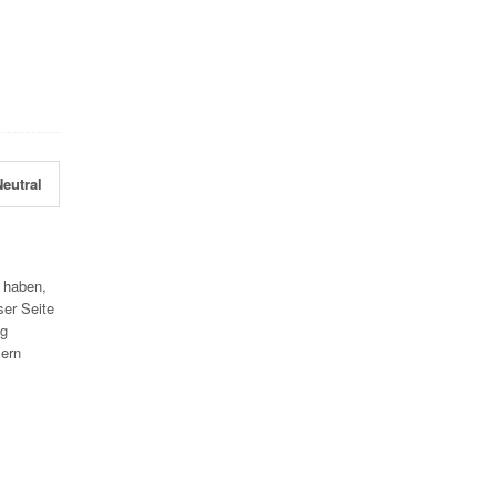
eutral
 haben,
ser Seite
ig
mern