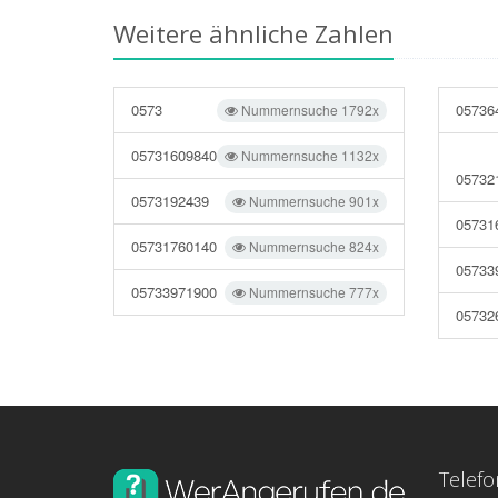
Weitere ähnliche Zahlen
0573
05736
Nummernsuche 1792x
05731609840
Nummernsuche 1132x
05732
0573192439
Nummernsuche 901x
05731
05731760140
Nummernsuche 824x
05733
05733971900
Nummernsuche 777x
05732
Telef