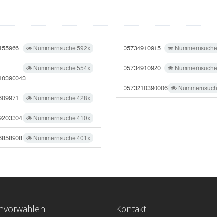
455966
05734910915
Nummernsuche 592x
Nummernsuche
05734910920
Nummernsuche 554x
Nummernsuche
10390043
0573210390006
Nummernsuch
609971
Nummernsuche 428x
9203304
Nummernsuche 410x
6858908
Nummernsuche 401x
onvorwahlen
Kontakt