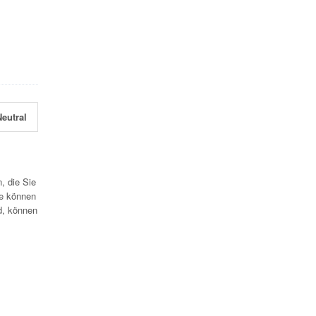
eutral
, die Sie
te können
d, können