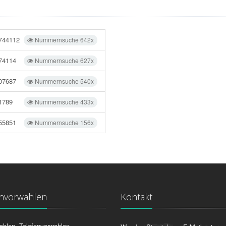
744112
Nummernsuche 642x
74114
Nummernsuche 627x
07687
Nummernsuche 540x
1789
Nummernsuche 433x
55851
Nummernsuche 156x
onvorwahlen
Kontakt
ahlen, Telefonvorwahlen