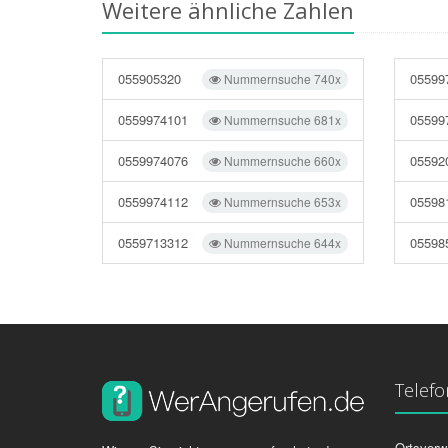
Weitere ähnliche Zahlen
055905320
05599
Nummernsuche 740x
0559974101
05599
Nummernsuche 681x
0559974076
05592
Nummernsuche 660x
0559974112
05598
Nummernsuche 653x
0559713312
05598
Nummernsuche 644x
Telef
Ortsvorw