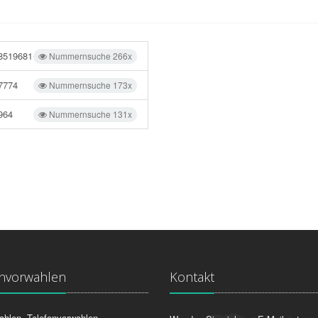
8519681
Nummernsuche 266x
7774
Nummernsuche 173x
964
Nummernsuche 131x
onvorwahlen
Kontakt
ahlen, Telefonvorwahlen