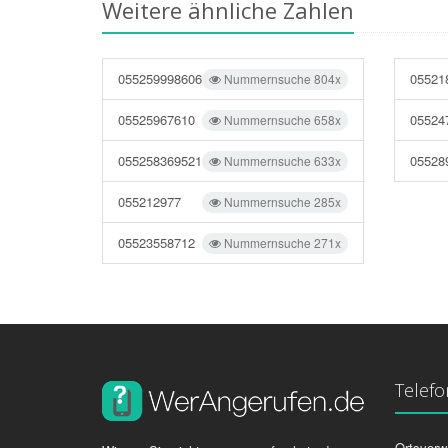
Weitere ähnliche Zahlen
055259998606
05521
Nummernsuche 804x
05525967610
05524
Nummernsuche 658x
055258369521
05528
Nummernsuche 633x
055212977
Nummernsuche 285x
05523558712
Nummernsuche 271x
Telef
Ortsvorw