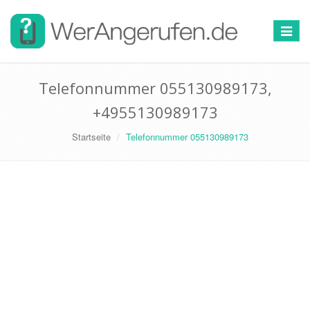
Toggle
navigat
Telefonnummer 055130989173,
+4955130989173
Startseite
Telefonnummer 055130989173