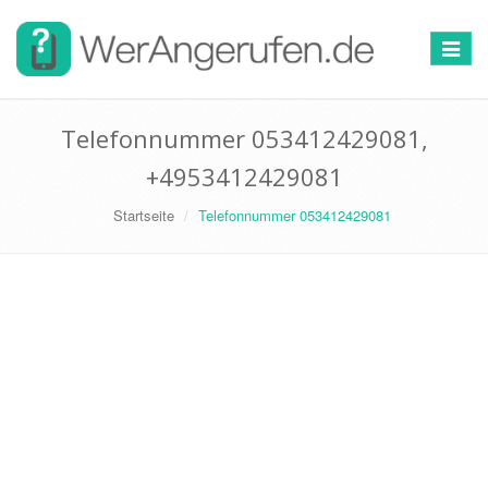
Toggle
navigat
Telefonnummer 053412429081,
+4953412429081
Startseite
Telefonnummer 053412429081