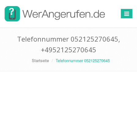
Toggle
navigat
Telefonnummer 052125270645,
+4952125270645
Startseite
Telefonnummer 052125270645