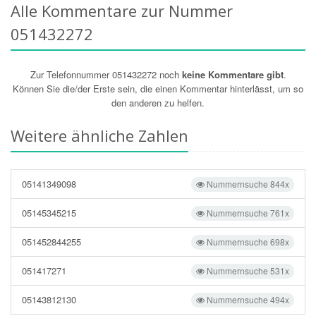
Alle Kommentare zur Nummer
051432272
Zur Telefonnummer 051432272 noch
keine Kommentare gibt
.
Können Sie die/der Erste sein, die einen Kommentar hinterlässt, um so
den anderen zu helfen.
Weitere ähnliche Zahlen
05141349098
Nummernsuche 844x
05145345215
Nummernsuche 761x
051452844255
Nummernsuche 698x
051417271
Nummernsuche 531x
05143812130
Nummernsuche 494x