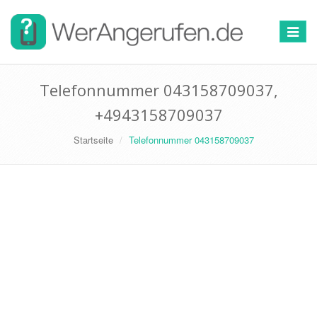
Toggle
navigat
Telefonnummer 043158709037,
+4943158709037
Startseite
Telefonnummer 043158709037