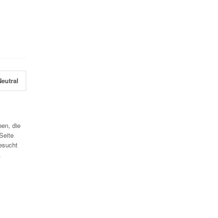
eutral
en, die
Seite
esucht
.