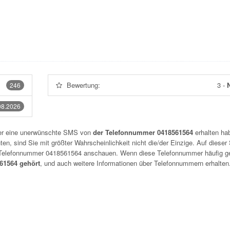
Bewertung:
3
-
N
246
08.2026
der eine unerwünschte SMS von
der Telefonnummer 0418561564
erhalten hab
n, sind Sie mit größter Wahrscheinlichkeit nicht die/der Einzige. Auf dieser 
r Telefonnummer
0418561564
anschauen. Wenn diese Telefonnummer häufig g
1564 gehört
, und auch weitere Informationen über Telefonnummern erhalten