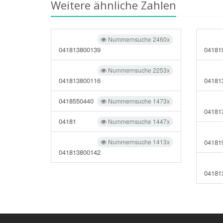
Weitere ähnliche Zahlen
Nummernsuche 2460x
041813800139
04181
Nummernsuche 2253x
041813800116
04181
0418550440
Nummernsuche 1473x
04181
04181
Nummernsuche 1447x
Nummernsuche 1413x
04181
041813800142
04181