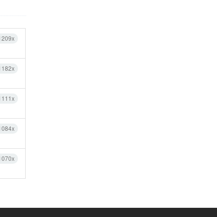
1209x
1182x
1111x
1084x
1070x