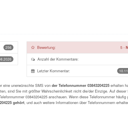
Bewertung:
5
-
N
256
Anzahl der Kommentare:
08.2026
Letzter Kommentar:
10.11
der eine unerwünschte SMS von
der Telefonnummer 03843204225
erhalten h
n, sind Sie mit größter Wahrscheinlichkeit nicht die/der Einzige. Auf dieser 
r Telefonnummer
03843204225
anschauen. Wenn diese Telefonnummer häufig 
04225 gehört
, und auch weitere Informationen über Telefonnummern erhalte