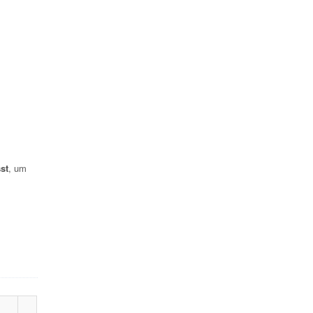
st
, um