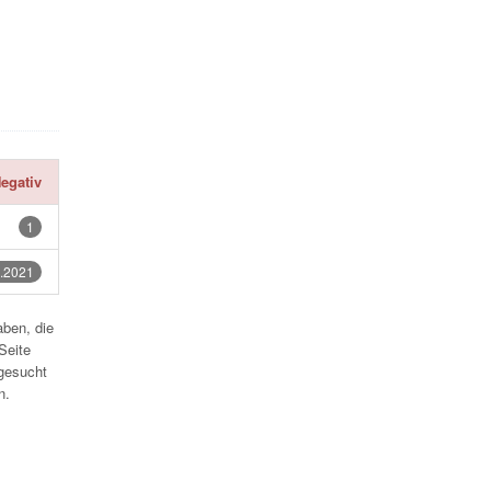
egativ
1
.2021
aben, die
Seite
gesucht
n.