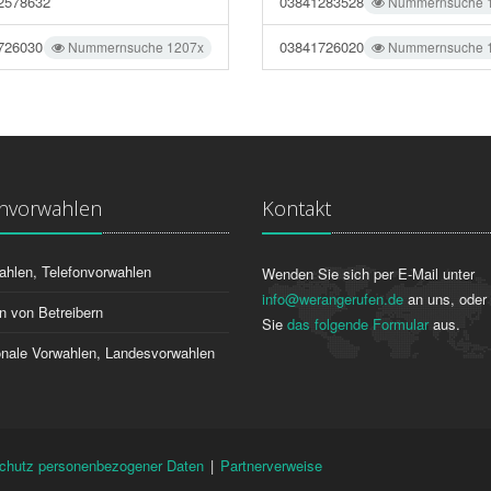
2578632
03841283528
Nummernsuche 
726030
03841726020
Nummernsuche 1207x
Nummernsuche 
onvorwahlen
Kontakt
ahlen, Telefonvorwahlen
Wenden Sie sich per E-Mail unter
info@werangerufen.de
an uns, oder 
n von Betreibern
Sie
das folgende Formular
aus.
ionale Vorwahlen, Landesvorwahlen
chutz personenbezogener Daten
|
Partnerverweise