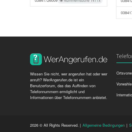
03841726009
Nummernsuche 1411x
03841
03841
Telef
Ortsvorw
Wissen Sie nicht, wer angerufen hat oder wer
anruft? WerAngerufen.de ist ein
Vorwahle
Benutzerforum, das das Auffinden von
Telefonnummern ermöglicht und
Internat
Informationen über Telefonnummern anbietet.
2026 © All Rights Reserved. |
Allgemeine Bedingungen
|
S