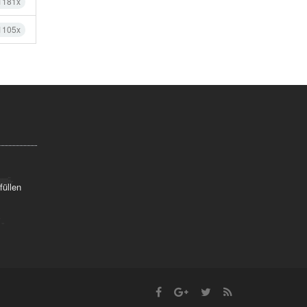
1181x
1105x
füllen