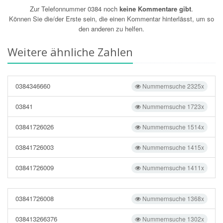
Zur Telefonnummer 0384 noch
keine Kommentare gibt
.
Können Sie die/der Erste sein, die einen Kommentar hinterlässt, um so
den anderen zu helfen.
Weitere ähnliche Zahlen
0384346660
Nummernsuche 2325x
03841
Nummernsuche 1723x
03841726026
Nummernsuche 1514x
03841726003
Nummernsuche 1415x
03841726009
Nummernsuche 1411x
03841726008
Nummernsuche 1368x
038413266376
Nummernsuche 1302x