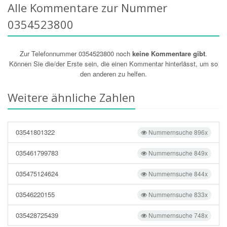
Alle Kommentare zur Nummer
0354523800
Zur Telefonnummer 0354523800 noch
keine Kommentare gibt
.
Können Sie die/der Erste sein, die einen Kommentar hinterlässt, um so
den anderen zu helfen.
Weitere ähnliche Zahlen
03541801322
Nummernsuche 896x
035461799783
Nummernsuche 849x
035475124624
Nummernsuche 844x
03546220155
Nummernsuche 833x
035428725439
Nummernsuche 748x