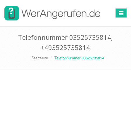
Toggle
navigat
Telefonnummer 03525735814,
+493525735814
Startseite
Telefonnummer 03525735814