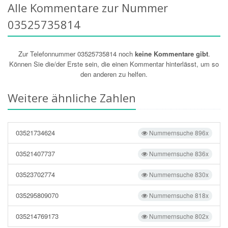
Alle Kommentare zur Nummer
03525735814
Zur Telefonnummer 03525735814 noch
keine Kommentare gibt
.
Können Sie die/der Erste sein, die einen Kommentar hinterlässt, um so
den anderen zu helfen.
Weitere ähnliche Zahlen
03521734624
Nummernsuche 896x
03521407737
Nummernsuche 836x
03523702774
Nummernsuche 830x
035295809070
Nummernsuche 818x
035214769173
Nummernsuche 802x