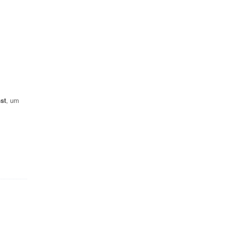
st
, um