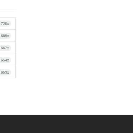
 720x
 689x
 667x
 654x
 653x