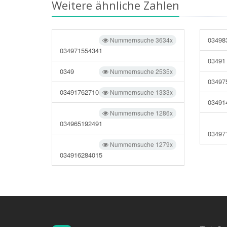
Weitere ähnliche Zahlen
03498
Nummernsuche 3634x
034971554341
03491
0349
Nummernsuche 2535x
03497
03491762710
Nummernsuche 1333x
03491
Nummernsuche 1286x
034965192491
03497
Nummernsuche 1279x
034916284015