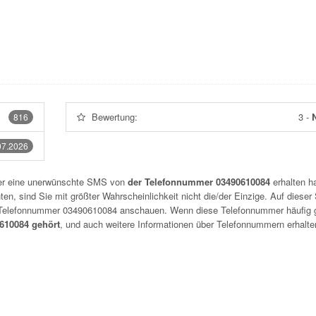
Bewertung:
3
-
N
816
07.2026
der eine unerwünschte SMS von
der Telefonnummer 03490610084
erhalten h
n, sind Sie mit größter Wahrscheinlichkeit nicht die/der Einzige. Auf dieser 
r Telefonnummer
03490610084
anschauen. Wenn diese Telefonnummer häufig 
10084 gehört
, und auch weitere Informationen über Telefonnummern erhalte