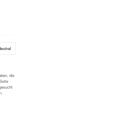
eutral
aben, die
Seite
gesucht
n.