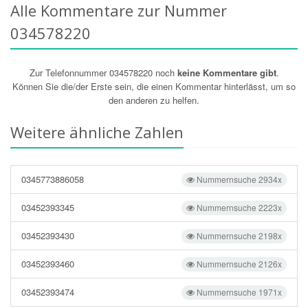
Alle Kommentare zur Nummer
034578220
Zur Telefonnummer 034578220 noch
keine Kommentare gibt
.
Können Sie die/der Erste sein, die einen Kommentar hinterlässt, um so
den anderen zu helfen.
Weitere ähnliche Zahlen
0345773886058
Nummernsuche 2934x
03452393345
Nummernsuche 2223x
03452393430
Nummernsuche 2198x
03452393460
Nummernsuche 2126x
03452393474
Nummernsuche 1971x