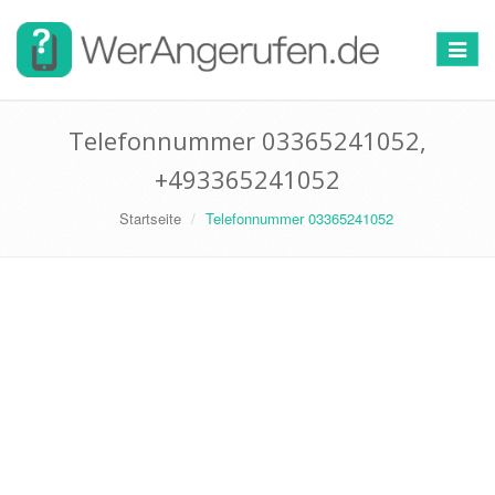
Toggle
navigat
Telefonnummer 03365241052,
+493365241052
Startseite
Telefonnummer 03365241052