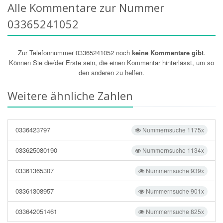
Alle Kommentare zur Nummer
03365241052
Zur Telefonnummer 03365241052 noch
keine Kommentare gibt
.
Können Sie die/der Erste sein, die einen Kommentar hinterlässt, um so
den anderen zu helfen.
Weitere ähnliche Zahlen
0336423797
Nummernsuche 1175x
033625080190
Nummernsuche 1134x
03361365307
Nummernsuche 939x
03361308957
Nummernsuche 901x
033642051461
Nummernsuche 825x