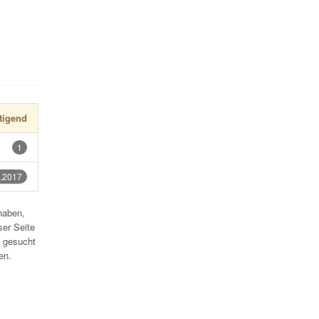
tigend
1
.2017
haben,
ser Seite
 gesucht
en.