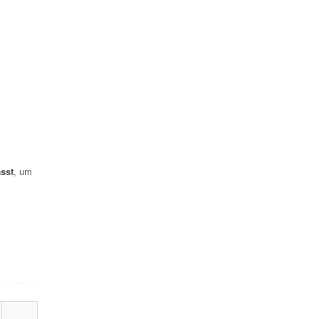
sst
, um