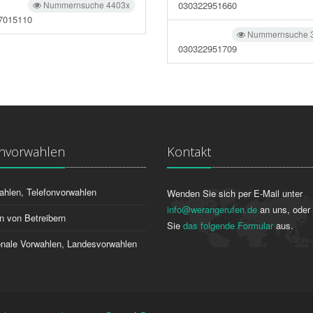
Nummernsuche 4403x
030322951660
7015110
Nummernsuche 
030322951709
onvorwahlen
Kontakt
ahlen, Telefonvorwahlen
Wenden Sie sich per E-Mail unter
info@werangerufen.de
an uns, oder 
n von Betreibern
Sie
das folgende Formular
aus.
ionale Vorwahlen, Landesvorwahlen