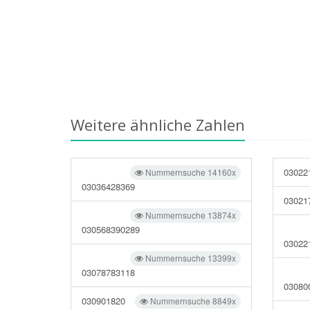
Weitere ähnliche Zahlen
03022
Nummernsuche 14160x
03036428369
03021
Nummernsuche 13874x
030568390289
03022
Nummernsuche 13399x
03078783118
03080
030901820
Nummernsuche 8849x