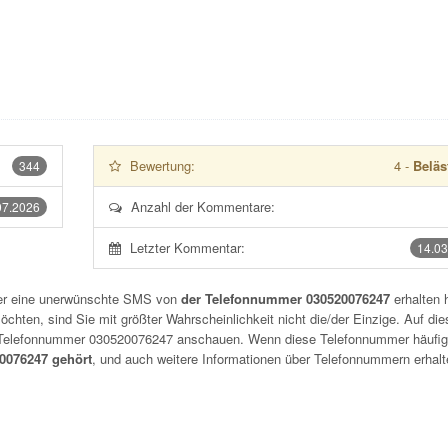
Bewertung:
4
-
Beläs
344
Anzahl der Kommentare:
07.2026
Letzter Kommentar:
14.03
der eine unerwünschte SMS von
der Telefonnummer 030520076247
erhalten 
chten, sind Sie mit größter Wahrscheinlichkeit nicht die/der Einzige. Auf die
r Telefonnummer
030520076247
anschauen. Wenn diese Telefonnummer häufig
076247 gehört
, und auch weitere Informationen über Telefonnummern erhalt