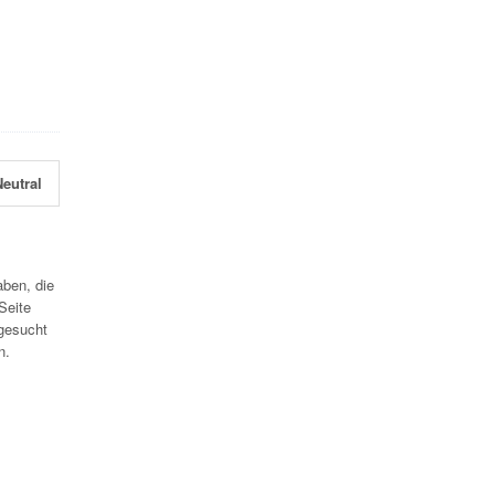
eutral
aben, die
Seite
gesucht
n.