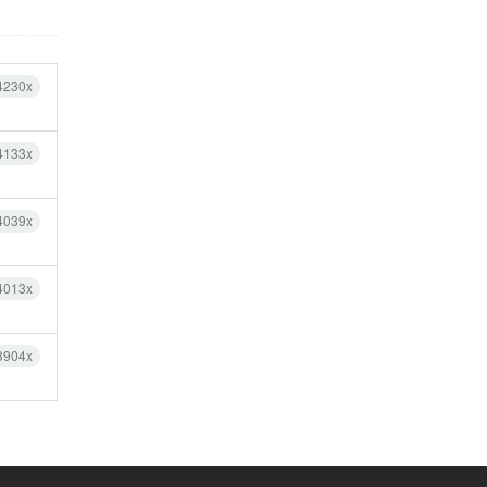
4230x
4133x
4039x
4013x
3904x