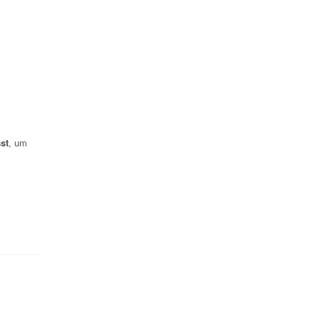
st
, um