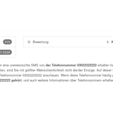
Bewertung:
3
-
N
310
07.2026
der eine unerwünschte SMS von
der Telefonnummer 03022222222
erhalten h
n, sind Sie mit größter Wahrscheinlichkeit nicht die/der Einzige. Auf dieser 
r Telefonnummer
03022222222
anschauen. Wenn diese Telefonnummer häufig 
22222 gehört
, und auch weitere Informationen über Telefonnummern erhalte