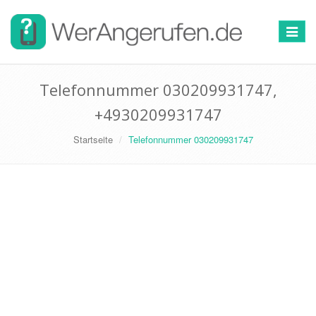
Toggle
navigat
Telefonnummer 030209931747,
+4930209931747
Startseite
Telefonnummer 030209931747