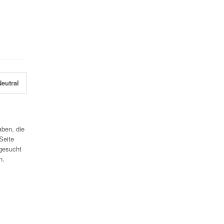
eutral
aben, die
Seite
gesucht
n.