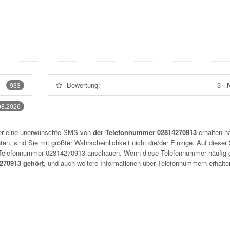
Bewertung:
3
-
N
933
08.2026
der eine unerwünschte SMS von
der Telefonnummer 02814270913
erhalten h
n, sind Sie mit größter Wahrscheinlichkeit nicht die/der Einzige. Auf dieser 
r Telefonnummer
02814270913
anschauen. Wenn diese Telefonnummer häufig 
70913 gehört
, und auch weitere Informationen über Telefonnummern erhalte