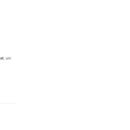
st
, um