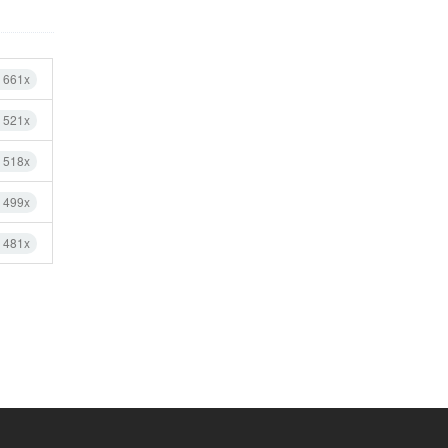
 661x
 521x
 518x
 499x
 481x