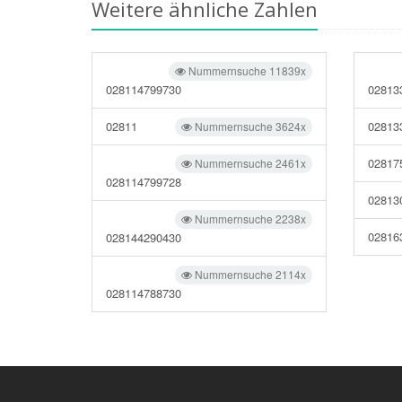
Weitere ähnliche Zahlen
Nummernsuche 11839x
028114799730
02813
02811
02813
Nummernsuche 3624x
02817
Nummernsuche 2461x
028114799728
02813
Nummernsuche 2238x
02816
028144290430
Nummernsuche 2114x
028114788730