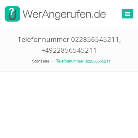
Toggle
navigat
Telefonnummer 022856545211,
+4922856545211
Startseite
Telefonnummer 022856545211