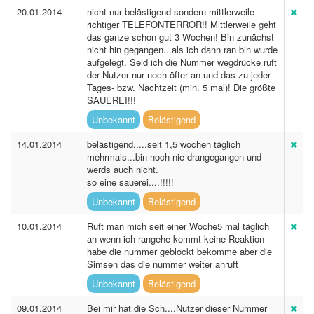
20.01.2014
nicht nur belästigend sondern mittlerweile
richtiger TELEFONTERROR!! Mittlerweile geht
das ganze schon gut 3 Wochen! Bin zunächst
nicht hin gegangen...als ich dann ran bin wurde
aufgelegt. Seid ich die Nummer wegdrücke ruft
der Nutzer nur noch öfter an und das zu jeder
Tages- bzw. Nachtzeit (min. 5 mal)! Die größte
SAUEREI!!!
Unbekannt
Belästigend
14.01.2014
belästigend.....seit 1,5 wochen täglich
mehrmals...bin noch nie drangegangen und
werds auch nicht.
so eine sauerei....!!!!!
Unbekannt
Belästigend
10.01.2014
Ruft man mich seit einer Woche5 mal täglich
an wenn ich rangehe kommt keine Reaktion
habe die nummer geblockt bekomme aber die
Simsen das die nummer weiter anruft
Unbekannt
Belästigend
09.01.2014
Bei mir hat die Sch....Nutzer dieser Nummer