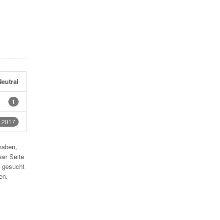
eutral
1
.2017
haben,
ser Seite
 gesucht
en.