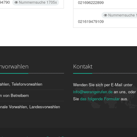
94790
Nummernsuche 1705x
021696222899
Nummernsuche 
021619479109
onvorwahlen
Kontakt
ahlen, Telefonvorwahlen
Wenden Sie sich per E-Mail unter
info@werangerufen.de
an uns, oder 
n von Betreibern
Sie
das folgende Formular
aus.
ionale Vorwahlen, Landesvorwahlen