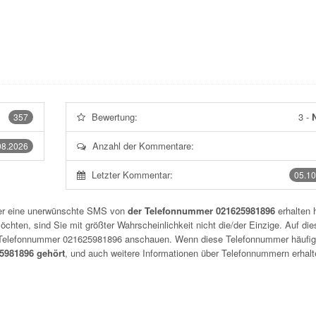
Bewertung:
3
-
N
357
Anzahl der Kommentare:
08.2026
Letzter Kommentar:
05.10
der eine unerwünschte SMS von
der Telefonnummer 021625981896
erhalten 
chten, sind Sie mit größter Wahrscheinlichkeit nicht die/der Einzige. Auf die
r Telefonnummer
021625981896
anschauen. Wenn diese Telefonnummer häufig
981896 gehört
, und auch weitere Informationen über Telefonnummern erhalt