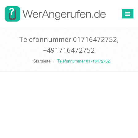
Toggle
navigat
Telefonnummer 01716472752,
+491716472752
Startseite
Telefonnummer 01716472752