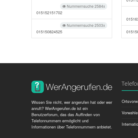
Nummernsuche 2584x
015152151702
01516
Nummernsuche 2503x
015150824525
01515
Telef
Ortsvorw
Wissen Sie nicht, wer angerufen hat oder wer
anruft? WerAngerufen.de ist ein
Vorwahle
Benutzerforum, das das Auffinden von
Telefonnummern ermöglicht und
Internat
Informationen über Telefonnummern anbietet.