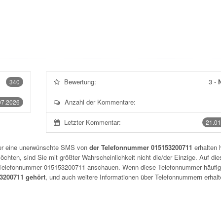
Bewertung:
3
-
N
340
Anzahl der Kommentare:
07.2026
Letzter Kommentar:
21.01
der eine unerwünschte SMS von
der Telefonnummer 015153200711
erhalten 
chten, sind Sie mit größter Wahrscheinlichkeit nicht die/der Einzige. Auf die
r Telefonnummer
015153200711
anschauen. Wenn diese Telefonnummer häufig
200711 gehört
, und auch weitere Informationen über Telefonnummern erhalt