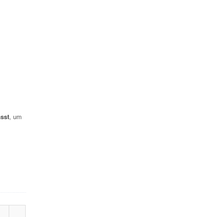
sst
, um