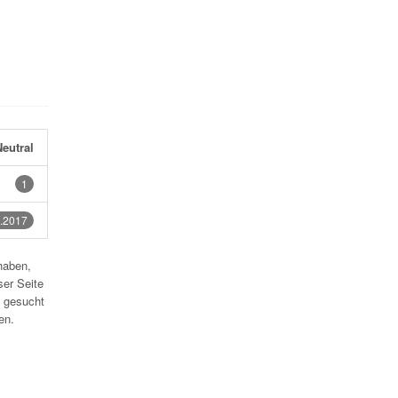
eutral
1
.2017
haben,
ser Seite
 gesucht
en.