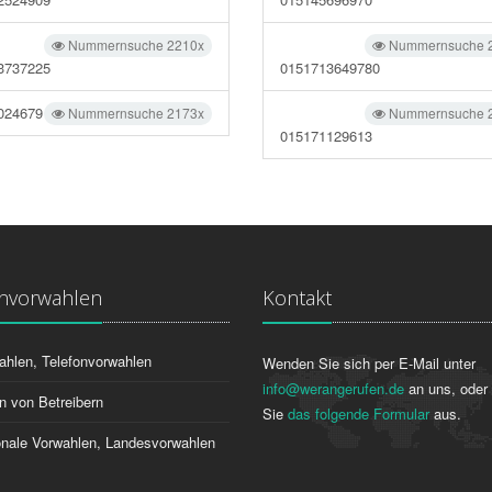
Nummernsuche 2210x
Nummernsuche 
3737225
0151713649780
024679
Nummernsuche 2173x
Nummernsuche 
015171129613
onvorwahlen
Kontakt
ahlen, Telefonvorwahlen
Wenden Sie sich per E-Mail unter
info@werangerufen.de
an uns, oder 
n von Betreibern
Sie
das folgende Formular
aus.
ionale Vorwahlen, Landesvorwahlen