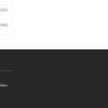
2151x
2140x
füllen